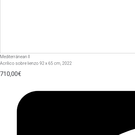
Mediterránean II
Acrílico sobre lienzo 92 x 65 cm, 2022
710,00
€